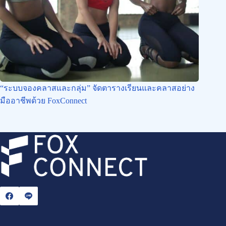
“ระบบจองคลาสและกลุ่ม” จัดตารางเรียนและคลาสอย่าง
มืออาชีพด้วย FoxConnect