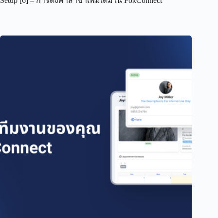
Setup [6] – การตั้งค่าสาขาเพิ่มเติมใน FoxConnect